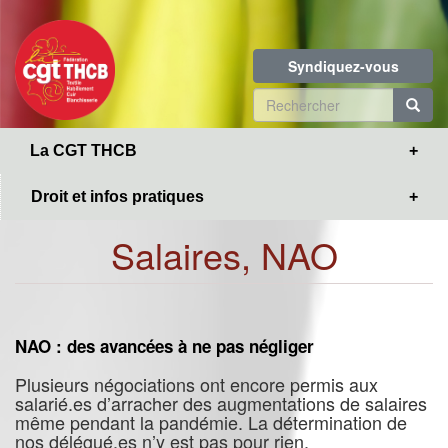
Toggle
Aller
navigation
au
contenu
Syndiquez-vous
principal
Formulaire
de
R
La CGT THCB
recherche
Droit et infos pratiques
Salaires, NAO
NAO : des avancées à ne pas négliger
Plusieurs négociations ont encore permis aux
salarié.es d’arracher des augmentations de salaires
même pendant la pandémie. La détermination de
nos délégué.es n’y est pas pour rien.