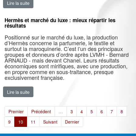
Lire la suite
de Accord minimums conventionnels Maroquinerie et Tex
Hermès et marché du luxe : mieux répartir les
résultats
Positionné sur le marché du luxe, la production
d’Hermès concerne la parfumerie, le textile et
surtout la maroquinerie. C’est l’un des principaux
groupes et donneurs d’ordre après LVMH - Bernard
ARNAUD - mais devant Chanel. Leurs résultats
économiques sont mirifiques, avec une production,
en propre comme en sous-traitance, presque
exclusivement française.
Lire la suite
de Hermès et marché du luxe : mieux répartir les résu
Premier
Précédent
…
3
4
5
6
7
8
9
10
11
Suivant
Dernier