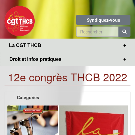
Toggle
Aller
navigation
au
contenu
Syndiquez-vous
principal
Formulaire
de
R
La CGT THCB
recherche
Droit et infos pratiques
12e congrès THCB 2022
Catégories