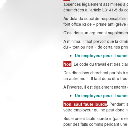
absences légalement assimilées à du
énumérées à l’article L3141-5 du co
Au-delà du souci de responsabiliser 
font office ici de « prime anti-grève
C’est donc un argument supplémentai
A minima, il faut prévoir que la dim
du « tout ou rien » de certaines p
Un employeur peut-il sancti
Non
.
Le code du travail est très clai
Des directions cherchent parfois à 
un autre motif. Il faut donc être trè
A l’inverse, il est également interd
Un employeur peut-il sanct
Non, sauf faute lourde
.
Pendant la
votre employeur qui ne peut donc 
Seule une « faute lourde » (par exem
pour des faits commis pendant une