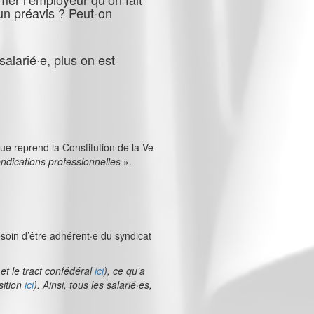
 un préavis ? Peut-on
salarié·e, plus on est
que reprend la Constitution de la Ve
endications professionnelles
».
besoin d’être adhérent·e du syndicat
et le tract confédéral
ici
), ce qu’a
sition
ici
). Ainsi, tous les salarié·es,