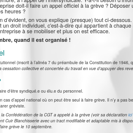
eprise doit-il faire un appel officiel à la grève ? Déposer
es heures ?
en d’évident, on vous explique (presque) tout ci-dessous.
 un droit individuel, c'est-à-dire qui appartient à chaque 
reprise à se mobiliser et plus on est efficace.
mbre, quand il est organisé !
el
itutionnel (inscrit à l’alinéa 7 du préambule de la Constitution de 1946, 
la cessation collective et concertée du travail en vue d’appuyer des rev
?
saire d'être syndiqué.e ou élu.e du personnel.
 en cas d’appel national où on peut être seul à faire grève. Il n’y a pas 
arer gréviste.
la Confédération de la CGT a appelé à la grève (voir sa déclaration
ici
ent Cuir Blanchisserie avec un tract modifiable et adaptable mis à dispo
 faire grève le 10 septembre.