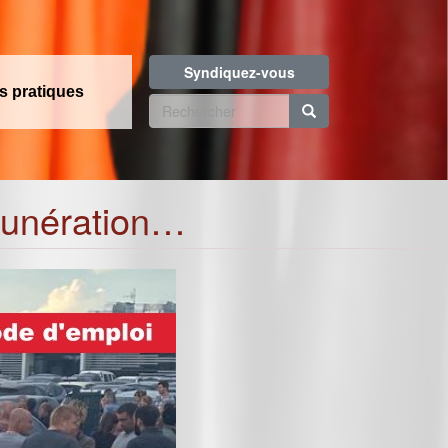
Syndiquez-vous
os pratiques
Formulaire
de
Rechercher
recherche
émunération…