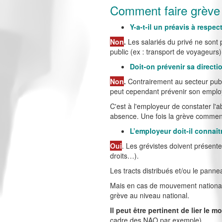
Comment faire grève
Y-a-t-il un préavis à respec
Non
.
Les salariés du privé ne sont
public (ex : transport de voyageurs)
Doit-on prévenir sa directi
Non
.
Contrairement au secteur public
peut cependant prévenir son employ
C'est à l'employeur de constater l'a
absence. Une fois la grève commenc
L’employeur doit-il connaît
Oui
. Les grévistes doivent présente
droits…).
Les tracts distribués et/ou le panne
Mais en cas de mouvement national,
grève au niveau national.
Il peut être pertinent de lier le 
cadre des NAO par exemple).