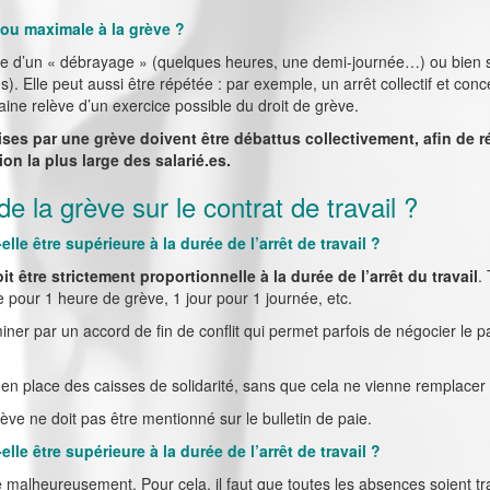
 ou maximale à la grève ?
me d’un « débrayage » (quelques heures, une demi-journée…) ou bien 
). Elle peut aussi être répétée : par exemple, un arrêt collectif et conc
ne relève d’un exercice possible du droit de grève.
ises par une grève doivent être débattus collectivement, afin de 
ion la plus large des salarié.es.
de la grève sur le contrat de travail ?
elle être supérieure à la durée de l’arrêt de travail ?
oit être strictement proportionnelle à la durée de l’arrêt du travail
.
e pour 1 heure de grève, 1 jour pour 1 journée, etc.
ner par un accord de fin de conflit qui permet parfois de négocier le p
en place des caisses de solidarité, sans que cela ne vienne remplacer 
rève ne doit pas être mentionné sur le bulletin de paie.
elle être supérieure à la durée de l’arrêt de travail ?
e malheureusement. Pour cela, il faut que toutes les absences soient tr