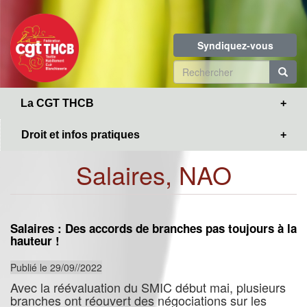
Toggle
Aller
navigation
au
contenu
Syndiquez-vous
principal
Formulaire
de
R
La CGT THCB
recherche
Droit et infos pratiques
Salaires, NAO
Salaires : Des accords de branches pas toujours à la
hauteur !
Publié le 29/09//2022
Avec la réévaluation du SMIC début mai, plusieurs
branches ont réouvert des négociations sur les