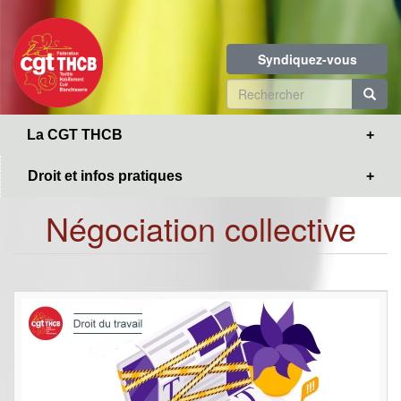
Toggle
Aller
navigation
au
contenu
Syndiquez-vous
principal
Formulaire
de
R
La CGT THCB
recherche
Droit et infos pratiques
Négociation collective