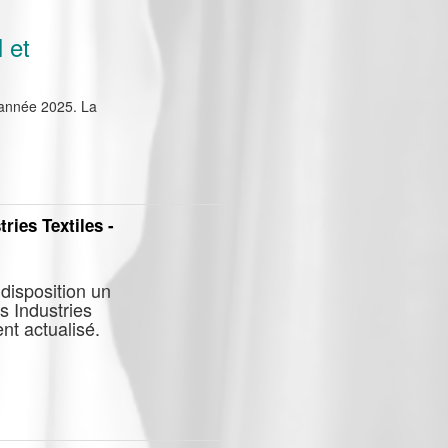
l et
'année 2025. La
ries Textiles -
disposition un
s Industries
nt actualisé.