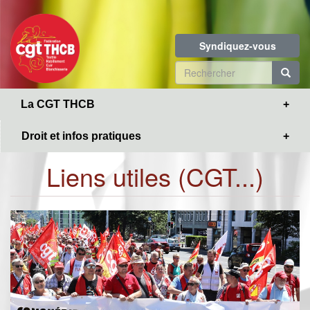
Toggle
Aller
navigation
au
contenu
Syndiquez-vous
principal
Formulaire
de
R
La CGT THCB
recherche
Droit et infos pratiques
Liens utiles (CGT...)