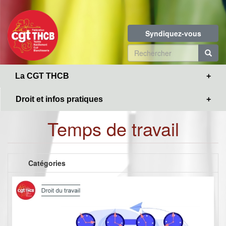
Toggle
Aller
navigation
au
contenu
Syndiquez-vous
principal
Formulaire
de
R
La CGT THCB
recherche
Droit et infos pratiques
Temps de travail
Catégories