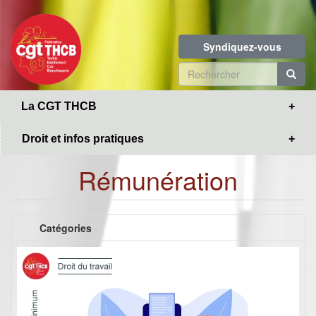
Toggle
Aller
navigation
au
contenu
Syndiquez-vous
principal
Formulaire
de
R
La CGT THCB
recherche
Droit et infos pratiques
Rémunération
Catégories