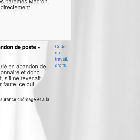
les barèmes Macron.
e directement
andon de poste »
Code
du
travail,
arié en abandon de
droits
onnaire et donc
 s’il ne revenait
r faute, ce qui
assurance chômage et à la