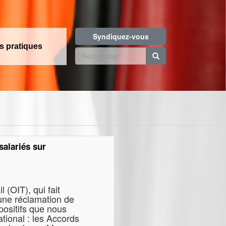
Syndiquez-vous
os pratiques
Formulaire
de
Rechercher
recherche
l
salariés sur
 (OIT), qui fait
 une réclamation de
ositifs que nous
ational : les Accords