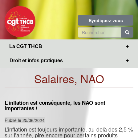
Toggle
Aller
navigation
au
contenu
Syndiquez-vous
principal
Formulaire
de
R
La CGT THCB
recherche
Droit et infos pratiques
Salaires, NAO
L’inflation est conséquente, les NAO sont
importantes !
Publié le 25/06/2024
L’inflation est toujours importante, au-delà des 2,5 %
sur l’année, pire encore pour certains produits