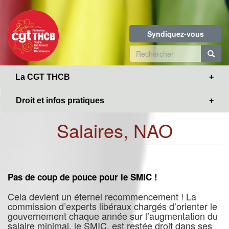
Toggle
Aller
navigation
au
contenu
Syndiquez-vous
principal
Formulaire
de
R
La CGT THCB
recherche
Droit et infos pratiques
Salaires, NAO
Pas de coup de pouce pour le SMIC !
Cela devient un éternel recommencement ! La
commission d’experts libéraux chargés d’orienter le
gouvernement chaque année sur l’augmentation du
salaire minimal, le SMIC, est restée droit dans ses