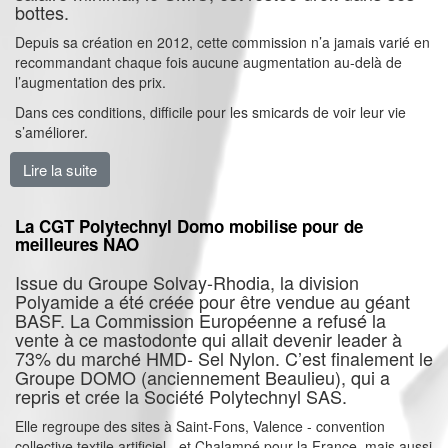
bottes.
Depuis sa création en 2012, cette commission n’a jamais varié en
recommandant chaque fois aucune augmentation au-delà de
l’augmentation des prix.
Dans ces conditions, difficile pour les smicards de voir leur vie
s’améliorer.
Lire la suite
de Pas de coup de pouce pour le SMIC !
La CGT Polytechnyl Domo mobilise pour de
meilleures NAO
Issue du Groupe Solvay-Rhodia, la division
Polyamide a été créée pour être vendue au géant
BASF. La Commission Européenne a refusé la
vente à ce mastodonte qui allait devenir leader à
73% du marché HMD- Sel Nylon. C’est finalement le
Groupe DOMO (anciennement Beaulieu), qui a
repris et crée la Société Polytechnyl SAS.
Elle regroupe des sites à Saint-Fons, Valence - convention
collective textile artificiel - et Chalampé pour la France, mais aussi