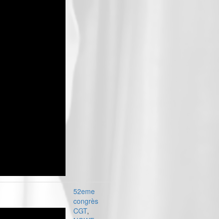
52eme
congrès
CGT
,