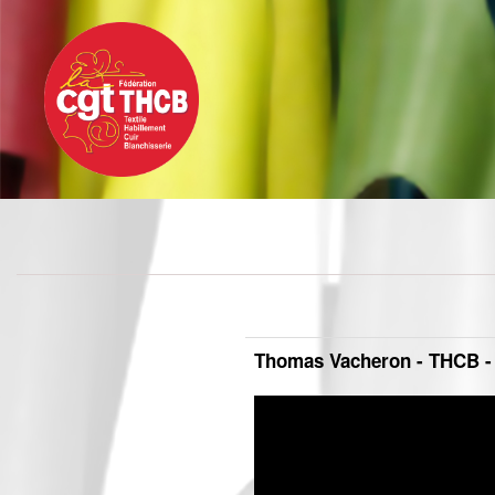
Toggle
Aller
navigation
au
contenu
principal
Thomas Vacheron - THCB 