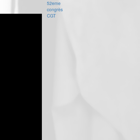
52eme
congrès
CGT