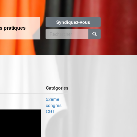
Syndiquez-vous
os pratiques
Formulaire
de
Rechercher
recherche
Catégories
52eme
congrès
CGT