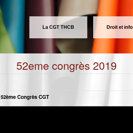
La CGT THCB
Droit et inf
52eme congrès 2019
- 52ème Congrès CGT