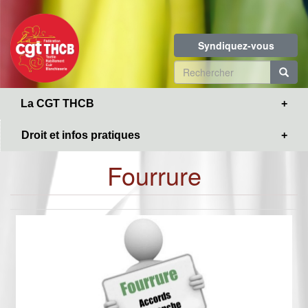
Toggle
Aller
navigation
au
contenu
Syndiquez-vous
principal
Formulaire
de
R
La CGT THCB
recherche
Droit et infos pratiques
Fourrure