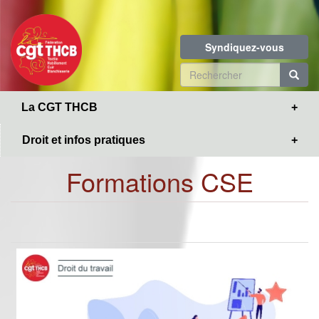
Toggle
Aller
navigation
au
contenu
Syndiquez-vous
principal
Formulaire
de
R
La CGT THCB
recherche
Droit et infos pratiques
Formations CSE