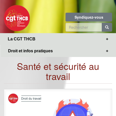
Toggle
Aller
navigation
au
contenu
Syndiquez-vous
principal
Formulaire
de
R
La CGT THCB
recherche
Droit et infos pratiques
Santé et sécurité au
travail