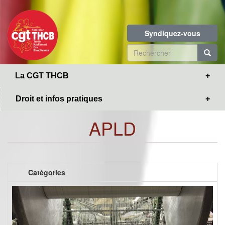
Toggle
Aller
navigation
au
contenu
Syndiquez-vous
principal
Formulaire
de
R
La CGT THCB
recherche
Droit et infos pratiques
APLD
Catégories