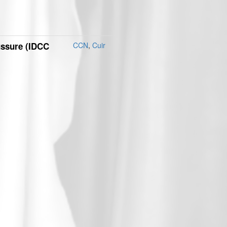
ussure (IDCC
CCN
,
Cuir