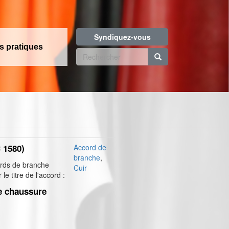
Syndiquez-vous
os pratiques
Formulaire
de
Rechercher
recherche
 1580)
Accord de
branche
,
ords de branche
Cuir
le titre de l'accord :
e chaussure