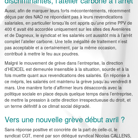
discriminantes, l’atelier carbone à l’arrêt
Aussi, afin de marquer leurs forts mécontentements, récemment
déçus par des NAO ne répondant pas à leurs revendications
salariales, en particulier lorsqu’ils ont appris qu’une prime PPV de
400 € avait été accordée uniquement sur les sites des Avenières
et de Dagneux, le syndicat et les salariés ont aussitôt mis à l’arrêt
complet l’atelier carbone. Une telle inégalité de traitement n’est
pas acceptable et a certainement, par la même occasion,
contribué à mettre le feu aux poudres.
Malgré le mouvement de grève dans l’entreprise, la direction
d’HEXCEL est demeurée insensible à la situation, sourde et à la
fois muette quant aux revendications des salariés. En réponse à
ce mépris, les salariés ont maintenu la grève jusqu’au vendredi 8
mars. Une manière forte d’affirmer leurs désaccords avec la
politique sociale en place depuis quelque temps dans l’entreprise,
de mettre la pression à cette direction irrespectueuse du droit, et
un terme définitif à ce climat social dégradé.
Vers une nouvelle grève début avril ?
Sans réponse positive et concrète de la part de celle-ci, le
syndicat CGT, mené par son délégué syndical Nicolas CALLENS,