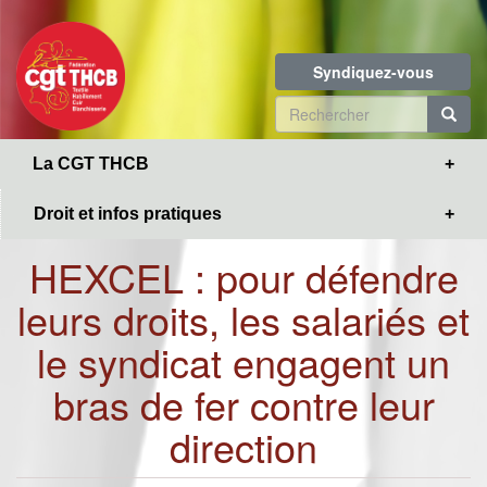
Toggle
Aller
navigation
au
contenu
Syndiquez-vous
principal
Formulaire
de
R
La CGT THCB
recherche
Droit et infos pratiques
HEXCEL : pour défendre
leurs droits, les salariés et
le syndicat engagent un
bras de fer contre leur
direction