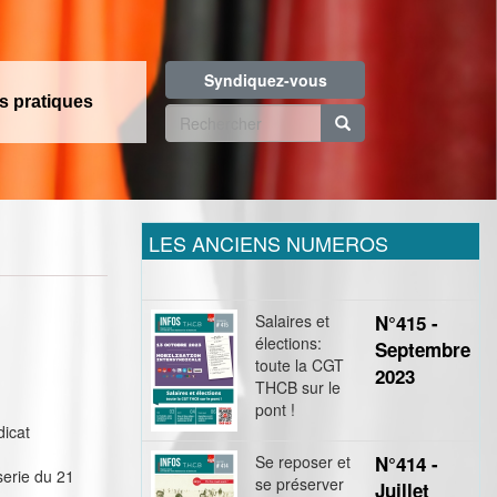
Syndiquez-vous
os pratiques
Formulaire
de
Rechercher
recherche
LES ANCIENS NUMEROS
Salaires et
N°415 -
élections:
Septembre
toute la CGT
2023
THCB sur le
pont !
dicat
Se reposer et
N°414 -
serie du 21
se préserver
Juillet