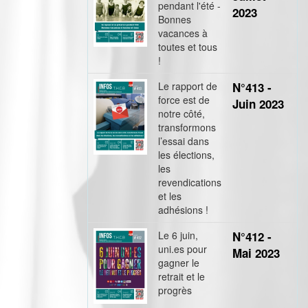
pendant l'été -
2023
Bonnes
vacances à
toutes et tous
!
Le rapport de
N°413 -
force est de
Juin 2023
notre côté,
transformons
l’essai dans
les élections,
les
revendications
et les
adhésions !
Le 6 juin,
N°412 -
uni.es pour
Mai 2023
gagner le
retrait et le
progrès