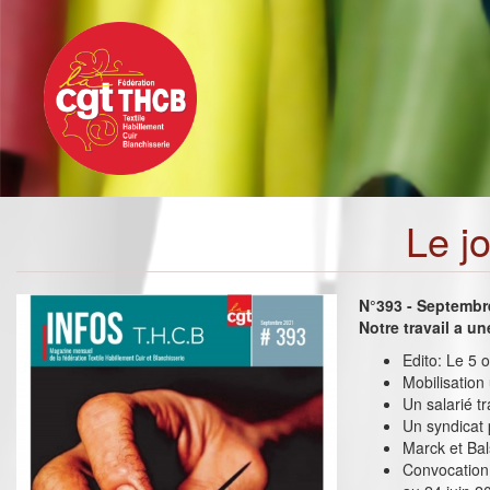
Toggle
Aller
navigation
au
contenu
principal
Le j
N°393 - Septembr
Notre travail a u
Edito: Le 5 
Mobilisation 
Un salarié t
Un syndicat 
Marck et Bal
Convocation 