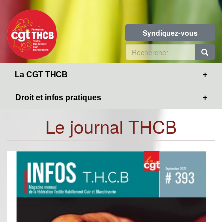
Toggle
Aller
navigation
au
contenu
Syndiquez-vous
principal
Formulaire
de
R
La CGT THCB
recherche
Droit et infos pratiques
Le journal THCB