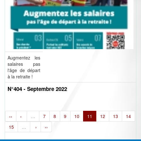
Augmentez les
salaires pas
l'âge de départ
à la retraite !
N°404 - Septembre 2022
‹‹
‹
…
7
8
9
10
11
12
13
14
15
…
›
››