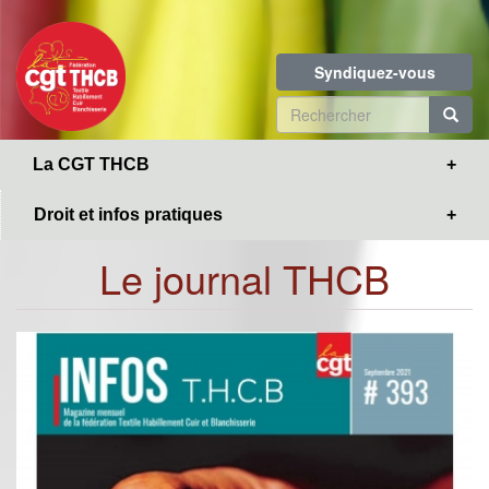
Toggle
Aller
navigation
au
contenu
Syndiquez-vous
principal
Formulaire
de
R
La CGT THCB
recherche
Droit et infos pratiques
Le journal THCB