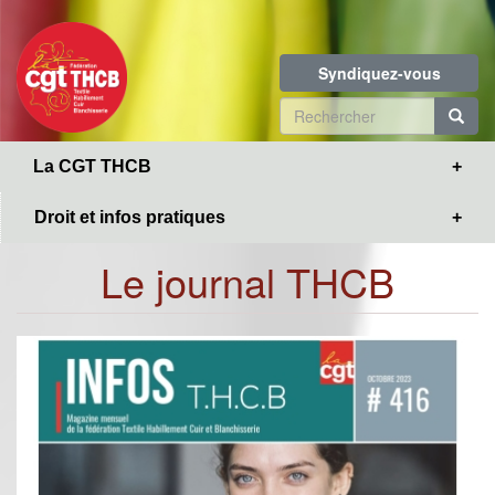
Toggle
Aller
navigation
au
contenu
Syndiquez-vous
principal
Formulaire
de
R
La CGT THCB
recherche
Droit et infos pratiques
Le journal THCB