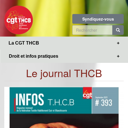
Toggle
Aller
navigation
au
contenu
Syndiquez-vous
principal
Formulaire
de
R
La CGT THCB
recherche
Droit et infos pratiques
Le journal THCB