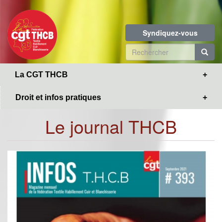
Toggle
Aller
navigation
au
contenu
Syndiquez-vous
principal
Formulaire
de
R
La CGT THCB
recherche
Droit et infos pratiques
Le journal THCB