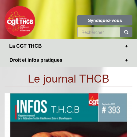
Toggle
Aller
navigation
au
contenu
Syndiquez-vous
principal
Formulaire
de
R
La CGT THCB
recherche
Droit et infos pratiques
Le journal THCB