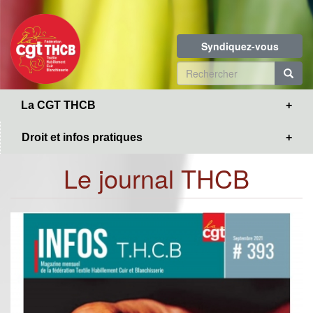
Toggle
Aller
navigation
au
contenu
Syndiquez-vous
principal
Formulaire
de
R
La CGT THCB
recherche
Droit et infos pratiques
Le journal THCB