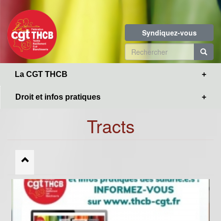
Toggle
Aller
navigation
au
contenu
Syndiquez-vous
principal
Formulaire
de
R
La CGT THCB
recherche
Droit et infos pratiques
Tracts