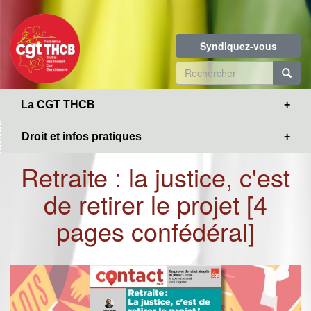
Toggle
Aller
navigation
au
contenu
Syndiquez-vous
principal
Formulaire
de
R
La CGT THCB
recherche
Droit et infos pratiques
Retraite : la justice, c'est
de retirer le projet [4
pages confédéral]