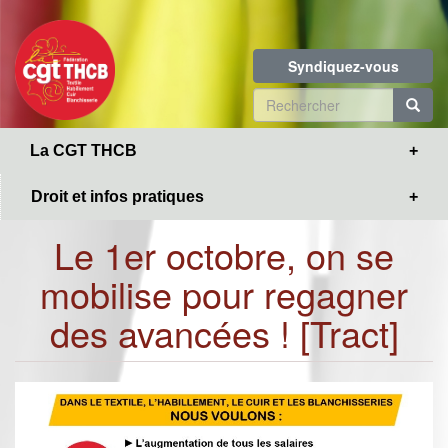
Toggle
Aller
navigation
au
contenu
Syndiquez-vous
principal
Formulaire
de
R
La CGT THCB
recherche
Droit et infos pratiques
Le 1er octobre, on se
mobilise pour regagner
des avancées ! [Tract]