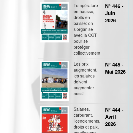
Température
N° 446 -
en hausse,
Juin
droits en
2026
baisse: on
s’organise
avec la CGT
pour se
protéger
collectivement
Les prix
N° 445 -
augmentent,
Mai 2026
les salaires
doivent
augmenter
aussi.
Salaires,
N° 444 -
carburant,
Avril
licenciements,
2026
droits et paix,
manifestons