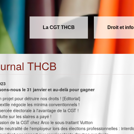
La CGT THCB
Droit et inf
ournal THCB
023
isons-nous le 31 janvier et au-delà pour gagner
n projet pour détruire nos droits ! [Editorial]
extile négocie les minima conventionnels !
percée électorale à l'avantage de la CGT !
lutte sur les slaires a payé !
ssion de la CGT chez Arco le sous-traitant Vuitton
de neutralité de l'employeur lors des élections professionnelles : interdi