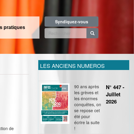
Syndiquez-vous
os pratiques
Formulaire
de
Rechercher
recherche
LES ANCIENS NUMEROS
90 ans après
N° 447 -
les grèves et
Juillet
les énormes
2026
conquêtes, on
se repose cet
été pour
écrire la suite
ction de
!