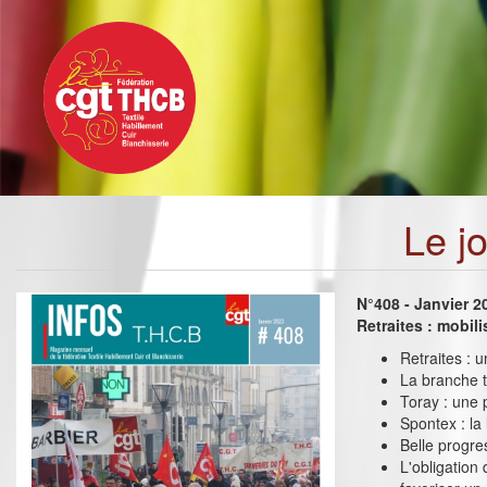
Toggle
Aller
navigation
au
contenu
principal
Le j
N°408 - Janvier 2
Retraites : mobil
Retraites : u
La branche t
Toray : une 
Spontex : la 
Belle progre
L'obligation 