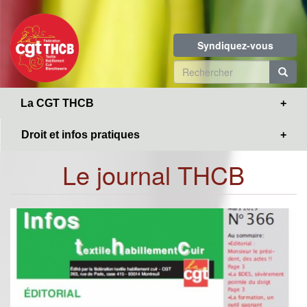
Toggle
Aller
navigation
au
contenu
Syndiquez-vous
principal
Formulaire
de
R
La CGT THCB
recherche
Droit et infos pratiques
Le journal THCB