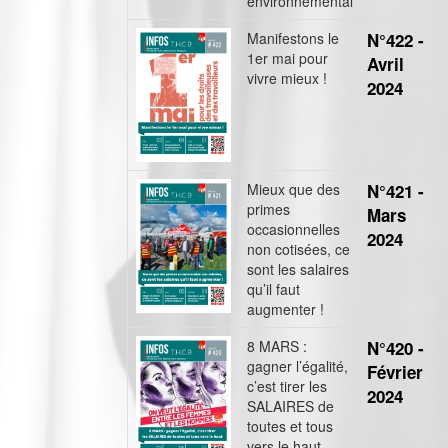
environnemental
Manifestons le
N°422 -
1er mai pour
Avril
vivre mieux !
2024
Mieux que des
N°421 -
primes
Mars
occasionnelles
2024
non cotisées, ce
sont les salaires
qu’il faut
augmenter !
8 MARS :
N°420 -
gagner l’égalité,
Février
c’est tirer les
2024
SALAIRES de
toutes et tous
vers le haut