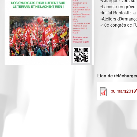
•Chargeur vers son
•Lacoste en grève
•Initial Rentokil : 
•Ateliers d’Armanço
•10e congrès de l
Lien de télécharg
bulmars2019