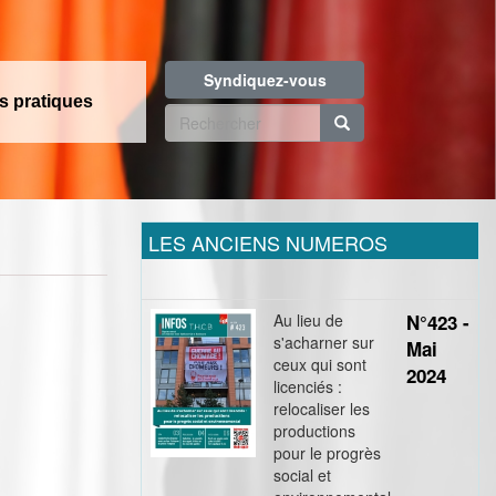
Syndiquez-vous
os pratiques
Formulaire
de
Rechercher
recherche
LES ANCIENS NUMEROS
Au lieu de
N°423 -
s'acharner sur
Mai
ceux qui sont
2024
licenciés :
relocaliser les
productions
pour le progrès
social et