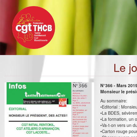
Toggle
Aller
navigation
au
contenu
principal
Le j
N°366 - Mars 201
Monsieur le prési
Au sommaire:
•Editorial : Monsieu
•La BDES, sévèrem
•La formation, un o
•Va-t-on vers un du
•Carton rouge pou