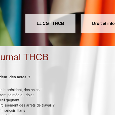
La CGT THCB
Droit et inf
ournal THCB
9
dent, des actes !!
r le président, des actes !!
ent pointée du doigt
util gagnant
rcissement des arrêts de travail ?
r François Hans