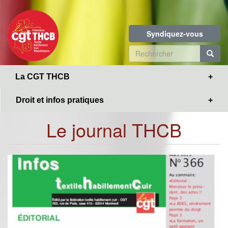
Toggle
Aller
navigation
au
contenu
Syndiquez-vous
principal
Formulaire
de
R
La CGT THCB
recherche
Droit et infos pratiques
Le journal THCB