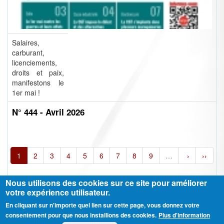
Salaires,
carburant,
licenciements,
droits et paix,
manifestons le
1er mai !
N° 444 - Avril 2026
1
2
3
4
5
6
7
8
9
…
›
››
Nous utilisons des cookies sur ce site pour améliorer
votre expérience utilisateur.
En cliquant sur n'importe quel lien sur cette page, vous donnez votre
Ⓒ CGT Fédération THCB - Tous les droits réservés -
Mentions légales
consentement pour que nous installions des cookies.
Plus d'information