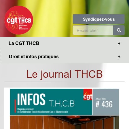
Toggle
Aller
navigation
au
contenu
Syndiquez-vous
principal
Formulaire
de
R
La CGT THCB
recherche
Droit et infos pratiques
Le journal THCB