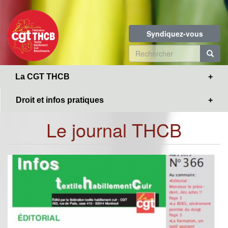
Toggle
Aller
navigation
au
contenu
Syndiquez-vous
principal
Formulaire
de
R
La CGT THCB
recherche
Droit et infos pratiques
Le journal THCB