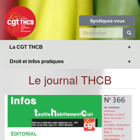
Toggle
Aller
navigation
au
contenu
Syndiquez-vous
principal
Formulaire
de
R
La CGT THCB
recherche
Droit et infos pratiques
Le journal THCB