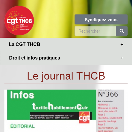
Toggle
Aller
navigation
au
contenu
Syndiquez-vous
principal
Formulaire
de
R
La CGT THCB
recherche
Droit et infos pratiques
Le journal THCB