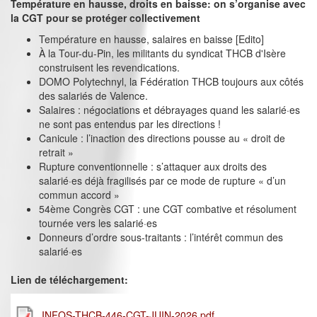
Température en hausse, droits en baisse: on s’organise avec
la CGT pour se protéger collectivement
Température en hausse, salaires en baisse [Edito]
À la Tour-du-Pin, les militants du syndicat THCB d'Isère
construisent les revendications.
DOMO Polytechnyl, la Fédération THCB toujours aux côtés
des salariés de Valence.
Salaires : négociations et débrayages quand les salarié·es
ne sont pas entendus par les directions !
Canicule : l’inaction des directions pousse au « droit de
retrait »
Rupture conventionnelle : s’attaquer aux droits des
salarié·es déjà fragilisés par ce mode de rupture « d’un
commun accord »
54ème Congrès CGT : une CGT combative et résolument
tournée vers les salarié·es
Donneurs d’ordre sous-traitants : l’intérêt commun des
salarié·es
Lien de téléchargement:
INFOS-THCB-446-CGT-JUIN-2026.pdf