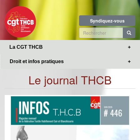
Toggle
Aller
navigation
au
contenu
Syndiquez-vous
principal
Formulaire
de
R
La CGT THCB
recherche
Droit et infos pratiques
Le journal THCB