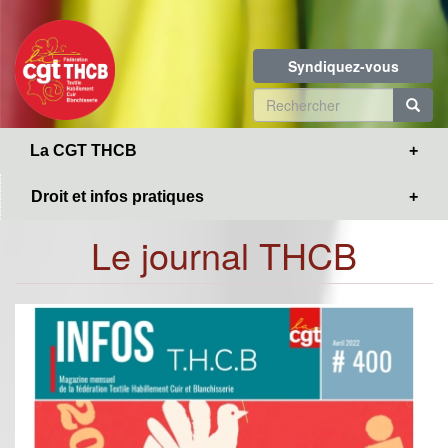
Toggle
Aller
navigation
au
contenu
Syndiquez-vous
principal
Formulaire
de
R
La CGT THCB
recherche
Droit et infos pratiques
Le journal THCB