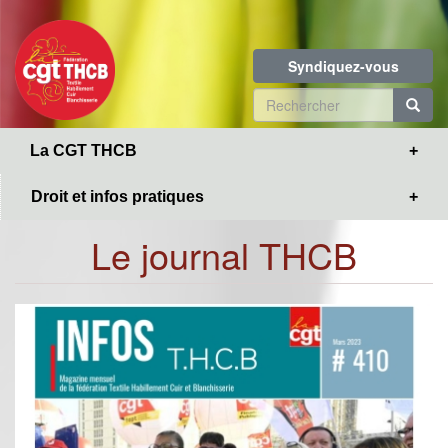
Toggle
Aller
navigation
au
contenu
Syndiquez-vous
principal
Formulaire
de
R
La CGT THCB
recherche
Droit et infos pratiques
Le journal THCB