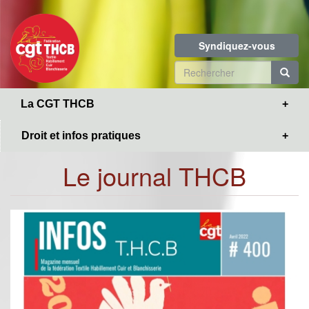
Toggle
Aller
navigation
au
contenu
Syndiquez-vous
principal
Formulaire
de
R
La CGT THCB
recherche
Droit et infos pratiques
Le journal THCB