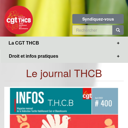
Toggle
Aller
navigation
au
contenu
Syndiquez-vous
principal
Formulaire
de
R
La CGT THCB
recherche
Droit et infos pratiques
Le journal THCB