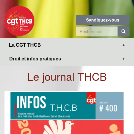
Toggle
Aller
navigation
au
contenu
Syndiquez-vous
principal
Formulaire
de
R
La CGT THCB
recherche
Droit et infos pratiques
Le journal THCB