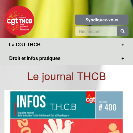
Toggle
Aller
navigation
au
contenu
Syndiquez-vous
principal
Formulaire
de
R
La CGT THCB
recherche
Droit et infos pratiques
Le journal THCB