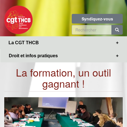
Toggle
Aller
navigation
au
contenu
Syndiquez-vous
principal
Formulaire
de
R
La CGT THCB
recherche
Droit et infos pratiques
La formation, un outil
gagnant !