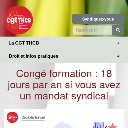
Toggle
Aller
navigation
au
contenu
Syndiquez-vous
principal
Formulaire
de
R
La CGT THCB
recherche
Droit et infos pratiques
Congé formation : 18
jours par an si vous avez
un mandat syndical