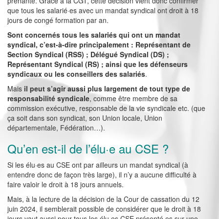
prenante. Grâce à la CGT, cette décision vient donc confirmer
que tous les salarié·es avec un mandat syndical ont droit à 18
jours de congé formation par an.
Sont concernés tous les salariés qui ont un mandat
syndical, c’est-à-dire principalement : Représentant de
Section Syndical (RSS) ; Délégué Syndical (DS) ;
Représentant Syndical (RS) ; ainsi que les défenseurs
syndicaux ou les conseillers des salariés
.
Mais
il peut s’agir aussi plus largement de tout type de
responsabilité syndicale
, comme être membre de sa
commission exécutive, responsable de la vie syndicale etc. (que
ça soit dans son syndicat, son Union locale, Union
départementale, Fédération…).
Qu’en est-il de l’élu·e au CSE ?
Si les élu·es au CSE ont par ailleurs un mandat syndical (à
entendre donc de façon très large), il n’y a aucune difficulté à
faire valoir le droit à 18 jours annuels.
Mais, à la lecture de la décision de la Cour de cassation du 12
juin 2024, il semblerait possible de considérer que le droit à 18
jours vaut aussi pour tous les élu·es CSE présenté·es sur une