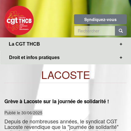
Toggle
Aller
navigation
au
contenu
Syndiquez-vous
principal
Formulaire
de
R
La CGT THCB
recherche
Droit et infos pratiques
LACOSTE
Grève à Lacoste sur la journée de solidarité !
Publié le 30/06/2025
Depuis de nombreuses années, le syndicat CGT
Lacoste revendique que la "journée de solidarité"