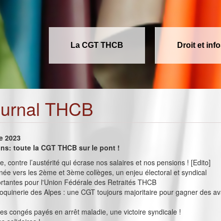
La CGT THCB
Droit et inf
ournal THCB
e 2023
ions: toute la CGT THCB sur le pont !
, contre l’austérité qui écrase nos salaires et nos pensions ! [Edito]
ée vers les 2ème et 3ème collèges, un enjeu électoral et syndical
rtantes pour l'Union Fédérale des Retraités THCB
quinerie des Alpes : une CGT toujours majoritaire pour gagner des a
des congés payés en arrêt maladie, une victoire syndicale !