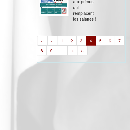
aux primes
qui
remplacent
les salaires !
‹‹
‹
1
2
3
4
5
6
7
8
9
…
›
››