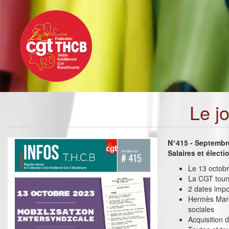
Toggle
Aller
navigation
au
contenu
principal
Le j
N°415 - Septembr
Salaires et élect
Le 13 octobre
La CGT tourn
2 dates impo
Hermès Maro
sociales
Acquisition 