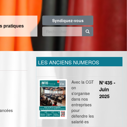
Syndiquez-vous
os pratiques
Formulaire
de
Rechercher
recherche
LES ANCIENS NUMEROS
Avec la CGT
N°435 -
on
Juin
s'organise
2025
dans nos
entreprises
vancées
pour
défendre les
salarié·es