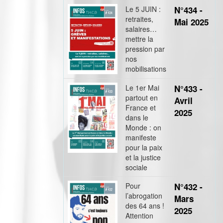
Le 5 JUIN :
N°434 -
retraites,
Mai 2025
salaires…
mettre la
pression par
nos
mobilisations
Le 1er Mai
N°433 -
partout en
Avril
France et
2025
dans le
Monde : on
manifeste
pour la paix
et la justice
sociale
Pour
N°432 -
l’abrogation
Mars
des 64 ans !
2025
Attention