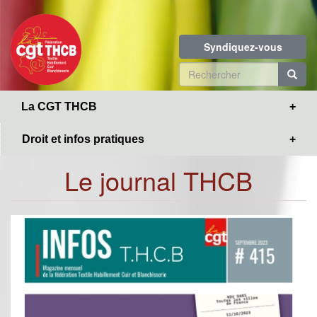
Toggle
Aller
navigation
au
contenu
Syndiquez-vous
principal
Formulaire
de
R
La CGT THCB
recherche
Droit et infos pratiques
Le journal THCB