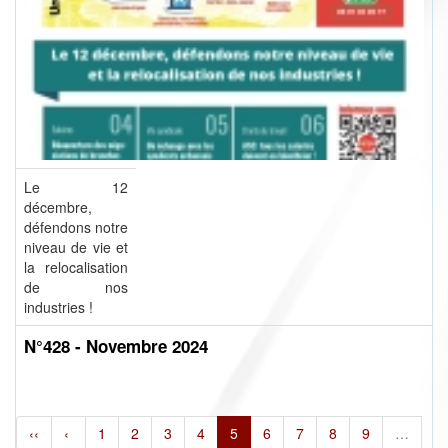
Le 12
décembre,
défendons notre
niveau de vie et
la relocalisation
de nos
industries !
N°428 - Novembre 2024
‹‹
‹
1
2
3
4
5
6
7
8
9
…